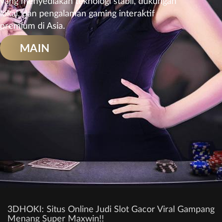
yang menyediakan teknologi stabil, dukungan
lokal, dan pengalaman gaming interaktif
premium di Asia.
MAIN
3DHOKI: Situs Online Judi Slot Gacor Viral Gampang
Menang Super Maxwin!!