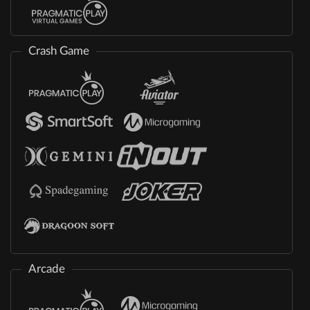
Crash Game
Arcade