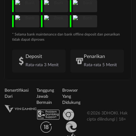
* Selama bank maintenance dan bank offline deposit dan penarikan
tidak dapat diproses
Deposit
Penarikan
Rata-rata 3 Menit
Rata-rata 5 Menit
Bersertifikasi
Tanggung
Browser
Dari
Jawab
Yang
Bermain
Didukung
©2026 3DHOKI. Hak
cipta dilindungi | 18+