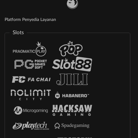
Platform Penyedia Layanan
Slots